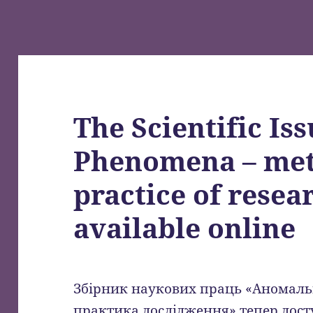
The Scientific I
Phenomena – met
practice of resea
available online
Збірник наукових праць «Аномальн
практика дослідження» тепер дос