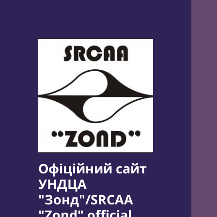
Офіційний сайт
УНДЦА
"Зонд"/SRCAA
"Zond" official