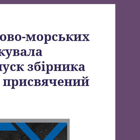
ково-морських
кувала
уск збірника
, присвячений