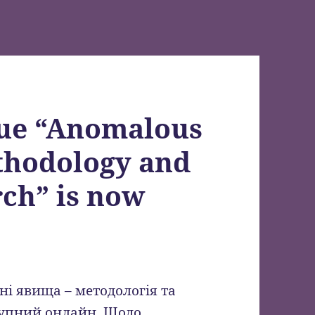
ssue “Anomalous
hodology and
rch” is now
і явища – методологія та
тупний онлайн. Щодо