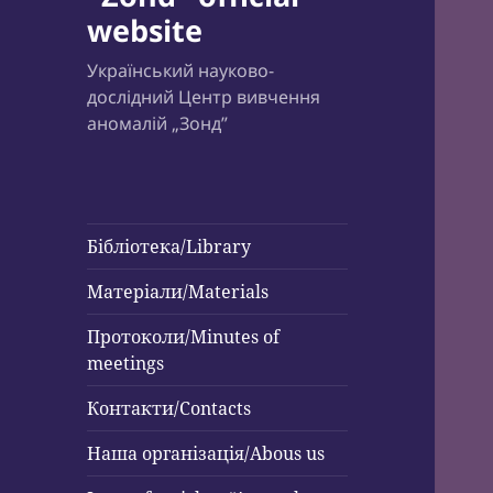
website
Український науково-
дослідний Центр вивчення
аномалій „Зонд”
Бібліотека/Library
Матеріали/Materials
Протоколи/Minutes of
meetings
Контакти/Contacts
Наша організація/Abous us