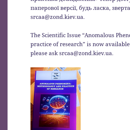
паперової версії, будь ласка, зверт
srcaa@zond.kiev.ua
.
The Scientific Issue “Anomalous Ph
practice of research” is now available
please ask
srcaa@zond.kiev.ua
.