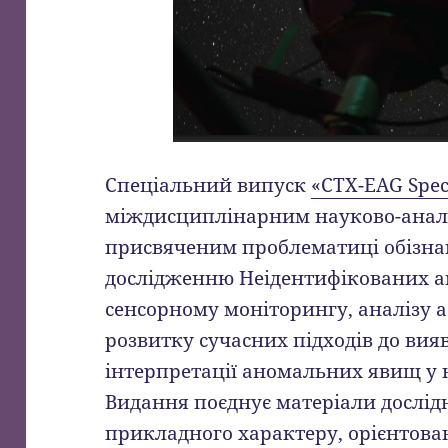
Спеціальний випуск
«CTX-EAG Speci
міждисциплінарним науково-анал
присвяченим проблематиці обізнано
дослідженню Неідентифікованих а
сенсорному моніторингу, аналізу а
розвитку сучасних підходів до вия
інтерпретації аномальних явищ у
Видання поєднує матеріали дослід
прикладного характеру, орієнтова