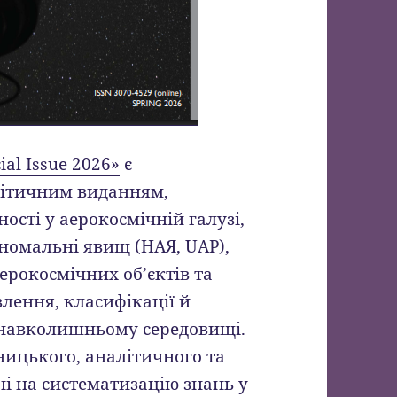
al Issue 2026»
є
ітичним виданням,
сті у аерокосмічній галузі,
номальні явищ (НАЯ, UAP),
ерокосмічних об’єктів та
влення, класифікації й
 навколишньому середовищі.
ницького, аналітичного та
ні на систематизацію знань у