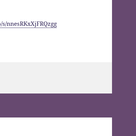
hp/s/nnesRKxXjFRQzgg