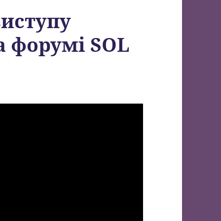
виступу
а форумі SOL