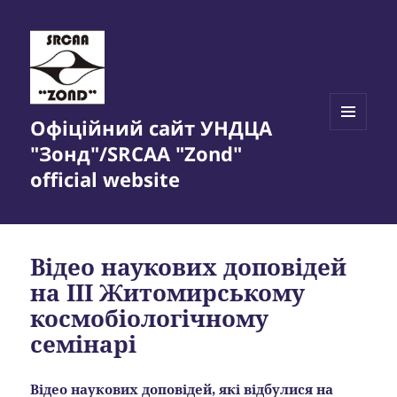
Офіційний сайт УНДЦА
МЕНЮ
"Зонд"/SRCAA "Zond"
ТА
ВІДЖЕТИ
official website
Відео наукових доповідей
на ІІІ Житомирському
космобіологічному
семінарі
Відео наукових доповідей, які відбулися на