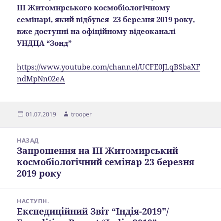
ІІІ
Житомирського космобіологічному
семінарі, який відбувся
23 березня 2019 року,
вже доступні на офіційному відеоканалі
УНДЦА “Зонд”
https://www.youtube.com/channel/UCFE0JLqBSbaXF
ndMpNn02eA
Опубліковано
Автор
01.07.2019
trooper
Навігація
НАЗАД
записів
Запрошення на ІІІ Житомирський
Попередній
космобіологічний семінар 23 березня
запис:
2019 року
НАСТУПН.
Експедиційний Звіт “Індія-2019″/
Наступний