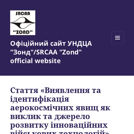
Офіційний сайт УНДЦА
МЕНЮ
"Зонд"/SRCAA "Zond"
ТА
ВІДЖЕТИ
official website
Стаття «Виявлення та
ідентифікація
аерокосмічних явищ як
виклик та джерело
розвитку інноваційних
військових технологій»