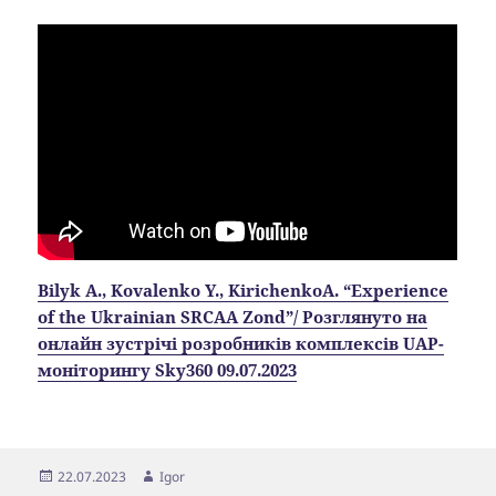
Bilyk A., Kovalenko Y., KirichenkoA. “Experience
of the Ukrainian SRCAA Zond”/ Розглянуто на
онлайн зустрічі розробників комплексів UAP-
моніторингу Sky360 09.07.2023
Опубліковано
Автор
22.07.2023
Igor