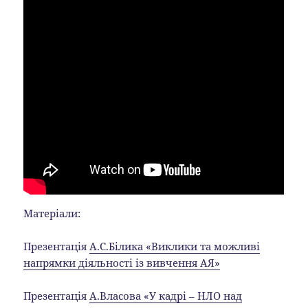
Матеріали:
Презентація
А.С.Білика «Виклики та можливі
напрямки діяльності із вивчення АЯ»
Презентація
А.Власова «У кадрі – НЛО над