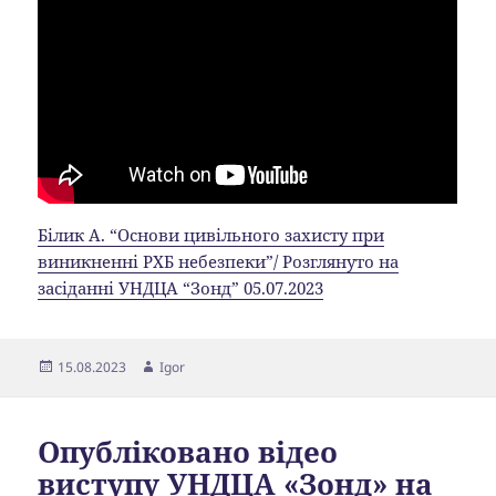
Білик А. “Основи цивільного захисту при
виникненні РХБ небезпеки”/ Розглянуто на
засіданні УНДЦА “Зонд” 05.07.2023
Опубліковано
Автор
15.08.2023
Igor
Опубліковано відео
виступу УНДЦА «Зонд» на