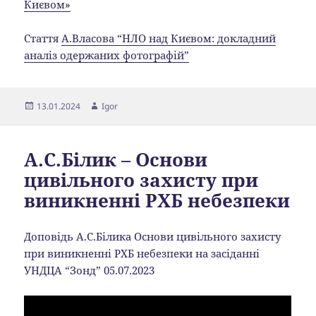
Києвом»
Стаття
А.Власова “НЛО над Києвом: докладний
аналіз одержаних фотографій”
Опубліковано
Автор
13.01.2024
Igor
А.С.Білик – Основи
цивільного захисту при
виникненні РХБ небезпеки
Доповідь А.С.Білика Основи цивільного захисту
при виникненні РХБ небезпеки на засіданні
УНДЦА “Зонд” 05.07.2023