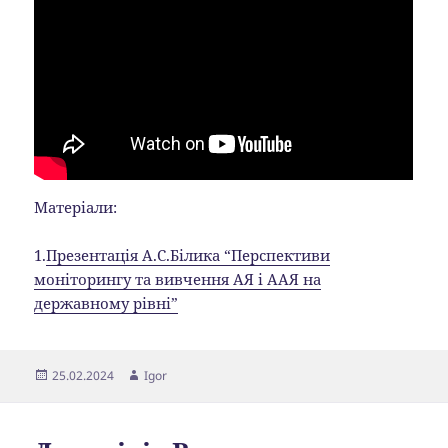
Матеріали:
1.
Презентація А.С.Білика “Перспективи
моніторингу та вивчення АЯ і ААЯ на
державному рівні”
Опубліковано
Автор
25.02.2024
Igor