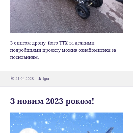
З описом дрону, його ТТХ та деякими
подробицями проекту можна ознайомитися за
посиланням
.
Опубліковано
Автор
21.04.2023
Igor
З новим 2023 роком!