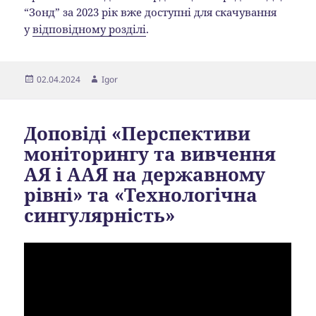
“Зонд” за 2023 рік вже доступні для скачування
у
відповідному розділі
.
Опубліковано
Автор
02.04.2024
Igor
Доповіді «Перспективи
моніторингу та вивчення
АЯ і ААЯ на державному
рівні» та «Технологічна
сингулярність»