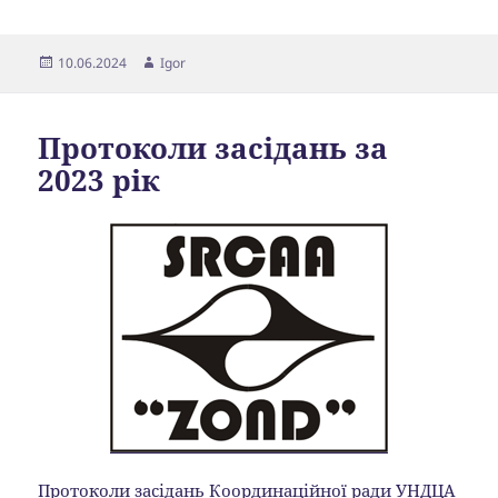
Опубліковано
Автор
10.06.2024
Igor
Протоколи засідань за
2023 рік
Протоколи засідань Координаційної ради УНДЦА