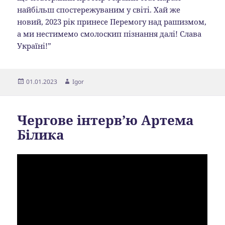
найбільш спостережуваним у світі. Хай же
новий, 2023 рік принесе Перемогу над рашизмом,
а ми нестимемо смолоскип пізнання далі! Слава
Україні!”
Опубліковано
Автор
01.01.2023
Igor
Чергове інтерв’ю Артема
Білика