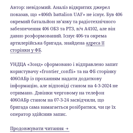
Автор: невідомий. Аналіз відкритих джерел
показав, що «406th battalion UAF» не існує. Був 406
окремий батальйон зв’язку та радіотехнічного
забезпечення 406 ОБЗ та РТЗ, в/ч А4102, але він
давно розформований. Існує 406-та окрема
артилерійська бригада, знайдена
адреса її
сторінки у ФБ
.
УНДЦА «Зонд» сформовано і відправлено запит
користувачу «frontier_confli» та на ФБ сторінку
406ОАБр із проханням надати додаткову
інформацію, але відповіді станом на 4-3-2024 не
отримано. Дзвінки черговому на телефон
406ОАБр станом на 07-3-24 засвідчили, що
бригада сама намагається розібратися, чи це їх
оператор здійснив запис.
АНАЛІТИЧНА ДОВІДКА: АНАЛІ
Продовжувати читання