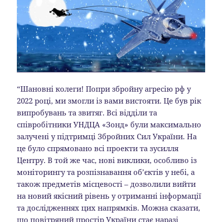
“Шановні колеги! Попри збройну агресію рф у
2022 році, ми змогли із вами вистояти. Це був рік
випробувань та звитяг. Всі відділи та
співробітники УНДЦА «Зонд» були максимально
залучені у підтримці Збройних Сил України. На
це було спрямовано всі проекти та зусилля
Центру. В той же час, нові виклики, особливо із
моніторингу та розпізнавання об’єктів у небі, а
також предметів місцевості – дозволили вийти
на новий якісний рівень у отриманні інформації
та дослідженнях цих напрямків. Можна сказати,
що повітряний простір України стає наразі