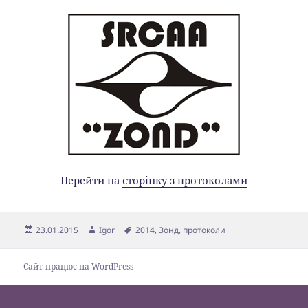
Перейти на
сторінку з протоколами
Опубліковано
Автор
Позначки
23.01.2015
Igor
2014
,
Зонд
,
протоколи
Сайт працює на WordPress